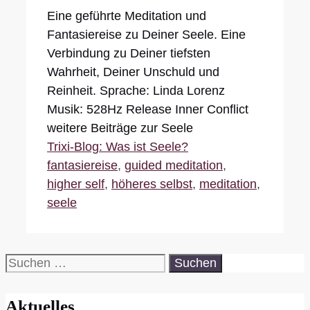
Eine geführte Meditation und
Fantasiereise zu Deiner Seele. Eine
Verbindung zu Deiner tiefsten
Wahrheit, Deiner Unschuld und
Reinheit. Sprache: Linda Lorenz
Musik: 528Hz Release Inner Conflict
weitere Beiträge zur Seele
Kategorien
Schlagwörter
Trixi-Blog: Was ist Seele?
fantasiereise
,
guided meditation
,
higher self
,
höheres selbst
,
meditation
,
seele
Suchen
nach:
Aktuelles