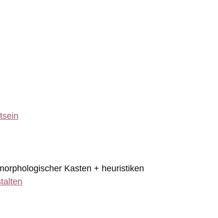
tsein
 morphologischer Kasten + heuristiken
talten